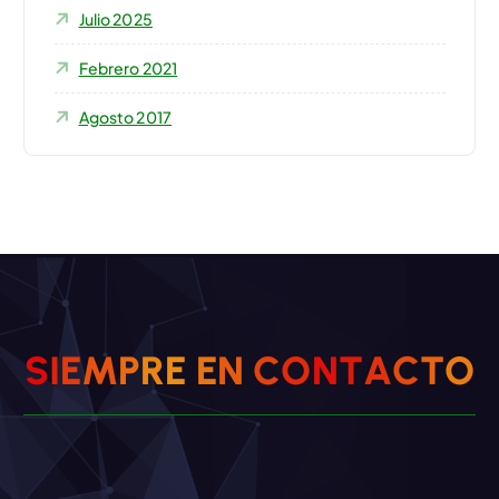
Julio 2025
Febrero 2021
Agosto 2017
S
I
E
M
P
R
E
E
N
C
O
N
T
A
C
T
O